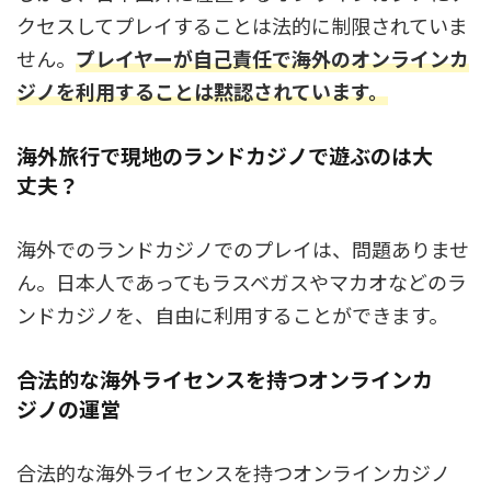
クセスしてプレイすることは法的に制限されていま
せん。
プレイヤーが自己責任で海外のオンラインカ
ジノを利用することは黙認されています。
海外旅行で現地のランドカジノで遊ぶのは大
丈夫？
海外でのランドカジノでのプレイは、問題ありませ
ん。日本人であってもラスベガスやマカオなどのラ
ンドカジノを、自由に利用することができます。
合法的な海外ライセンスを持つオンラインカ
ジノの運営
​​合法的な海外ライセンスを持つオンラインカジノ