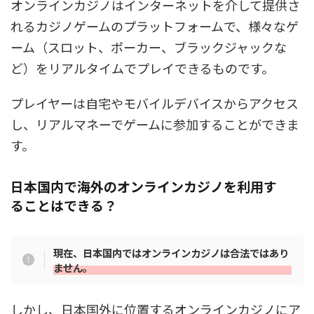
オンラインカジノはインターネットを介して提供さ
れるカジノゲームのプラットフォームで、様々なゲ
ーム（スロット、ポーカー、ブラックジャックな
ど）をリアルタイムでプレイできるものです。
プレイヤーは自宅やモバイルデバイスからアクセス
し、リアルマネーでゲームに参加することができま
す。
日本国内で海外のオンラインカジノを利用す
ることはできる？
現在、日本国内ではオンラインカジノは合法ではあり
ません。
しかし、日本国外に位置するオンラインカジノにア