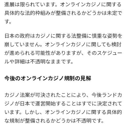
進展は限られています。オンラインカジノに関する
具体的な法的枠組みが整備されるかどうかは未定で
す。
日本の政府はカジノに関する法整備に慎重な姿勢を
崩していません。オンラインカジノに関しても検討
が進められる可能性がありますが、そのスケジュー
ルや詳細は不透明なままです。
今後のオンラインカジノ規制の見解
カジノ法案が可決されたことにより、今後ランドカ
ジノが日本で運営開始することはすでに決定されて
います。しかし、オンラインカジノに関する具体的
な規制が整備されるかどうかは不透明です。