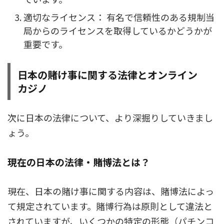
適切なライセンス： 有名で信頼性のある規制当
局からのライセンスを取得しているかどうかが
重要です。
日本の賭け事に関する法律とオンライン
カジノ
次に日本の法律について、より深掘りしていきまし
ょう。
現在の日本の法律・賭博法とは？
現在、日本の賭け事に関する内容は、賭博法によっ
て規定されています。賭博行為は原則として違法と
されていますが、いくつかの特定の形態（パチンコ