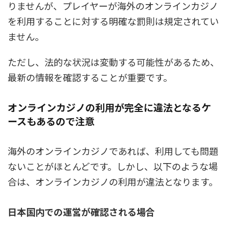
りませんが、プレイヤーが海外のオンラインカジノ
を利用することに対する明確な罰則は規定されてい
ません。
ただし、法的な状況は変動する可能性があるため、
最新の情報を確認することが重要です。
オンラインカジノの利用が完全に違法となるケ
ースもあるので注意
海外のオンラインカジノであれば、利用しても問題
ないことがほとんどです。しかし、以下のような場
合は、オンラインカジノの利用が違法となります。
日本国内での運営が確認される場合