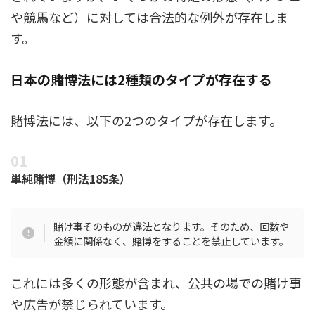
や競馬など）に対しては合法的な例外が存在しま
す。
日本の賭博法には2種類のタイプが存在する
賭博法には、以下の2つのタイプが存在します。
単純賭博（刑法185条）
賭け事そのものが違法となります。そのため、回数や
金額に関係なく、賭博をすることを禁止しています。
これには多くの形態が含まれ、公共の場での賭け事
や広告が禁じられています。