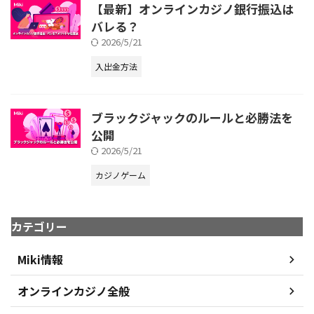
【最新】オンラインカジノ銀行振込は
バレる？
2026/5/21
入出金方法
ブラックジャックのルールと必勝法を
公開
2026/5/21
カジノゲーム
カテゴリー
Miki情報
オンラインカジノ全般