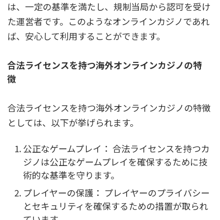
は、一定の基準を満たし、規制当局から認可を受け
た運営者です。このようなオンラインカジノであれ
ば、安心して利用することができます。
合法ライセンスを持つ海外オンラインカジノの特
徴
合法ライセンスを持つ海外オンラインカジノの特徴
としては、以下が挙げられます。
公正なゲームプレイ： 合法ライセンスを持つカ
ジノは公正なゲームプレイを確保するために技
術的な基準を守ります。
プレイヤーの保護： プレイヤーのプライバシー
とセキュリティを確保するための措置が取られ
ています。