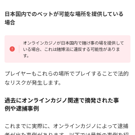
日本国内でのベットが可能な場所を提供している
場合
オンラインカジノが日本国内で賭け事の場を提供して
いる場合、これは賭博法に違反する可能性がありま
す。
プレイヤーもこれらの場所でプレイすることで法的
なリスクが発生します。
過去にオンラインカジノ関連で摘発された事
例や逮捕事例
これまでに実際に、オンラインカジノによって逮捕
者が出た事例があります。以下では最新の事例を紹