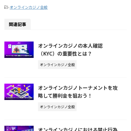
-
オンラインカジノ全般
関連記事
オンラインカジノの本人確認
（KYC）の重要性とは？
オンラインカジノ全般
オンラインカジノトーナメントを攻
略して勝利金を狙おう！
オンラインカジノ全般
オンラインカジノにおける禁止行為