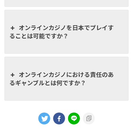
オンラインカジノを日本でプレイす
ることは可能ですか？
オンラインカジノにおける責任のあ
るギャンブルとは何ですか？