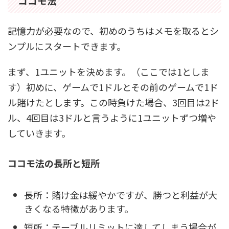
ココモ法
記憶力が必要なので、初めのうちはメモを取るとシ
ンプルにスタートできます。
まず、1ユニットを決めます。（ここでは1としま
す）初めに、ゲームで1ドルとその前のゲームで1ド
ル賭けたとします。この時負けた場合、3回目は2ド
ル、4回目は3ドルと言うように1ユニットずつ増や
していきます。
ココモ法の長所と短所
長所：賭け金は緩やかですが、勝つと利益が大
きくなる特徴があります。
短所：テーブルリミットに達してしまう場合が