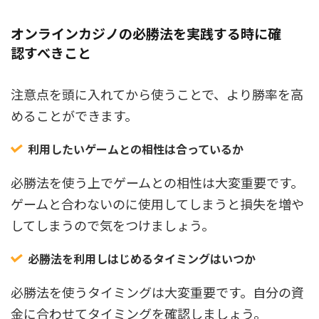
オンラインカジノの必勝法を実践する時に確
認すべきこと
注意点を頭に入れてから使うことで、より勝率を高
めることができます。
利用したいゲームとの相性は合っているか
必勝法を使う上でゲームとの相性は大変重要です。
ゲームと合わないのに使用してしまうと損失を増や
してしまうので気をつけましょう。
必勝法を利用しはじめるタイミングはいつか
必勝法を使うタイミングは大変重要です。自分の資
金に合わせてタイミングを確認しましょう。