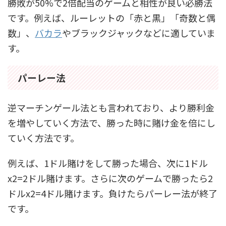
勝敗が50%で2倍配当のゲームと相性が良い必勝法
です。例えば、ルーレットの「赤と黒」「奇数と偶
数」、
バカラ
やブラックジャックなどに適していま
す。
パーレー法
逆マーチンゲール法とも言われており、より勝利金
を増やしていく方法で、勝った時に賭け金を倍にし
ていく方法です。
例えば、1ドル賭けをして勝った場合、次に1ドル
x2=2ドル賭けます。さらに次のゲームで勝ったら2
ドルx2=4ドル賭けます。負けたらパーレー法が終了
です。