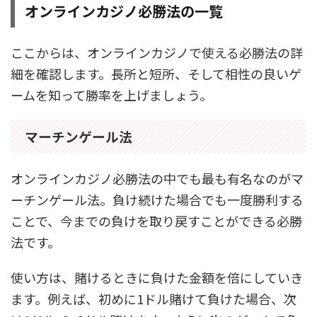
オンラインカジノ必勝法の一覧
ここからは、オンラインカジノで使える必勝法の詳
細を確認します。長所と短所、そして相性の良いゲ
ームを知って勝率を上げましょう。
マーチンゲール法
オンラインカジノ必勝法の中でも最も有名なのがマ
ーチンゲール法。負け続けた場合でも一度勝利する
ことで、今までの負けを取り戻すことができる必勝
法です。
使い方は、賭けるときに負けた金額を倍にしていき
ます。例えば、初めに1ドル賭けて負けた場合、次