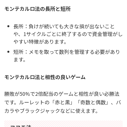
モンテカルロ法の長所と短所
長所：負けが続いても大きな損が出ないこと
や、1サイクルごとに終了するので資金管理がし
やすい特徴があります。
短所：メモを取って数列を管理する必要があり
ます。
モンテカルロ法と相性の良いゲーム
勝敗が50%で2倍配当のゲームと相性が良い必勝法
です。ルーレットの「赤と黒」「奇数と偶数」、バ
カラやブラックジャックなどに使えます。