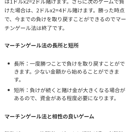
は1ドルx2=2ドル賭けます。さらに次のゲームで負
けた場合は、2ドルx2=4ドル賭けます。勝った時点
で、今までの負けを取り戻すことができるのでマー
チンゲール法は終了です。
マーチンゲール法の長所と短所
長所：一度勝つことで負けを取り戻すことがで
きます。少ない金額から始めることができま
す。
短所：負けが続くと賭け金が大きくなる場合が
あるので、資金がある程度必要になります。
マーチンゲール法と相性の良いゲーム