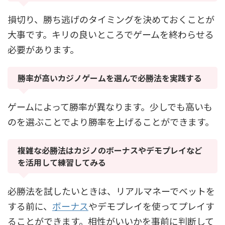
損切り、勝ち逃げのタイミングを決めておくことが
大事です。キリの良いところでゲームを終わらせる
必要があります。
勝率が高いカジノゲームを選んで必勝法を実践する
ゲームによって勝率が異なります。少しでも高いも
のを選ぶことでより勝率を上げることができます。
複雑な必勝法はカジノのボーナスやデモプレイなど
を活用して練習してみる
必勝法を試したいときは、リアルマネーでベットを
する前に、
ボーナス
やデモプレイを使ってプレイす
ることができます。相性がいいかを事前に判断して