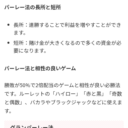
パーレー法の長所と短所
長所：連勝することで利益を増やすことができ
ます。
短所：賭け金が大きくなるので多くの資金が必
要になります。
パーレー法と相性の良いゲーム
勝敗が50%で2倍配当のゲームと相性が良い必勝法
です。ルーレットの「ハイロー」「赤と黒」「奇数
と偶数」、バカラやブラックジャックなどに使えま
す。
グランパーレー法