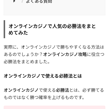
7
よくある質問
オンラインカジノで人気の必勝法をまと
めてみた
実際に、オンラインカジノで勝ちやすくなる方法は
あるのでしょうか？
オンラインカジノ攻略
に役立つ
必勝法をまとめました。
オンラインカジノで使える必勝法とは
オンラインカジノ
で使える
必勝法
とは、必ず勝てる
ものではなく勝つ確率を上げるものです。