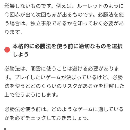
影響しないものです。例えば、ルーレットのように
今回赤が出て次回も赤が出るものです。必勝法を使
う場合は、独立事象であるかを知っておく必要があ
ります。
本格的に必勝法を使う前に適切なものを選択
しよう
必勝法は、闇雲に使うことは避ける必要がありま
す。プレイしたいゲームが決まっているけど、必勝
法を使うとどのくらいのリスクがあるかを理解した
上で使うようにします。
必勝法を使う前は、どのようなゲームに適している
かを必ずチェックしておきましょう。