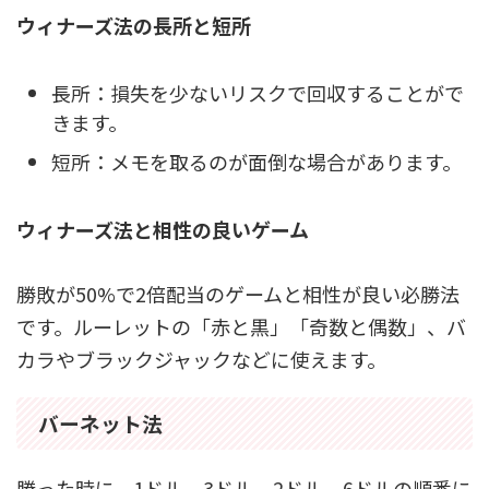
ウィナーズ法の長所と短所
長所：損失を少ないリスクで回収することがで
きます。
短所：メモを取るのが面倒な場合があります。
ウィナーズ法と相性の良いゲーム
勝敗が50%で2倍配当のゲームと相性が良い必勝法
です。ルーレットの「赤と黒」「奇数と偶数」、バ
カラやブラックジャックなどに使えます。
バーネット法
勝った時に、1ドル、3ドル、2ドル、6ドルの順番に